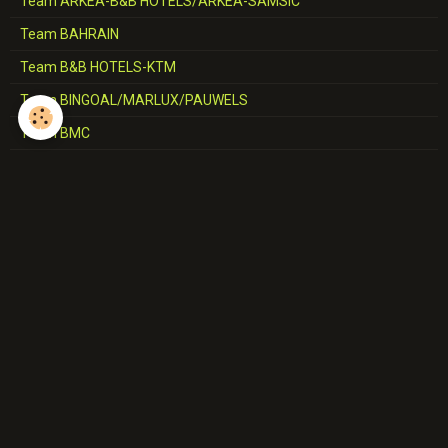
Team ARKEA-B&B HOTELS/ARKEA-SAMSIC
Team BAHRAIN
Team B&B HOTELS-KTM
Team BINGOAL/MARLUX/PAUWELS
Team BMC
Team CCC
Team CERATIZIT
Team COFIDIS
Team CORRATEC-VINI FANTINI
Team DECATHLON-AG2R-LA MONDIALE/AG2R-CITROËN
Team DELKO-MARSEILLE
Team EF-EASYPOST/NIPPO/ED.FIRST
Team ELKOV
Team EOLO-KOMETA 2023