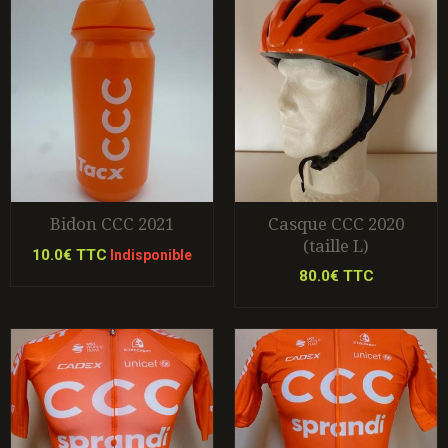
Bidon CCC 2021
Casque CCC 2020
(taille L)
10.0€ TTC
Indisponible
80.0€ TTC