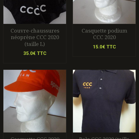
Couvre-chaussures
Casquette podium
néoprène CCC 2020
CCC 2020
(taille L)
15.0€ TTC
35.0€ TTC