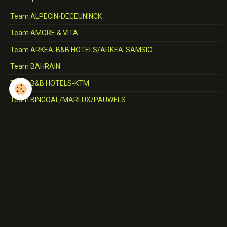
Team ALPECIN-DECEUNINCK
Team AMORE & VITA
Team ARKEA-B&B HOTELS/ARKEA-SAMSIC
Team BAHRAIN
Team B&B HOTELS-KTM
Team BINGOAL/MARLUX/PAUWELS
Team BMC
Team CCC
Team CERATIZIT
Team COFIDIS
Team CORRATEC-VINI FANTINI
Team DECATHLON-AG2R-LA MONDIALE/AG2R-CITROËN
Team DELKO-MARSEILLE