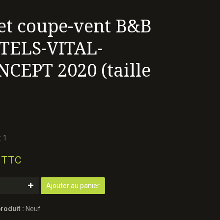
et coupe-vent B&B
TELS-VITAL-
CEPT 2020 (taille
)
.
: 1
 TTC
Ajouter au panier
roduit :
Neuf