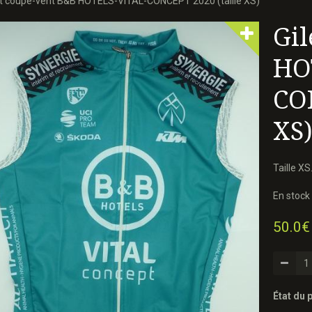
et coupe-vent B&B HOTELS-VITAL-CONCEPT 2020 (taille XS)
Gil
HO
CON
XS
Taille XS
En stock 
50.0€
État du p