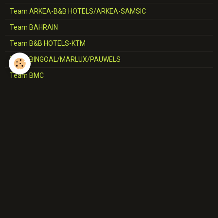
Team ARKEA-B&B HOTELS/ARKEA-SAMSIC
Team BAHRAIN
Team B&B HOTELS-KTM
Team BINGOAL/MARLUX/PAUWELS
Team BMC
Team CCC
Team CERATIZIT
Team COFIDIS
Team CORRATEC-VINI FANTINI
Team DECATHLON-AG2R-LA MONDIALE/AG2R-CITROËN
Team DELKO-MARSEILLE
Team EF-EASYPOST/NIPPO/ED.FIRST
Team ELKOV