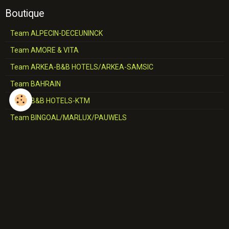
Boutique
Team ALPECIN-DECEUNINCK
Team AMORE & VITA
Team ARKEA-B&B HOTELS/ARKEA-SAMSIC
Team BAHRAIN
Team B&B HOTELS-KTM
Team BINGOAL/MARLUX/PAUWELS
Team BMC
Team CCC
Team CERATIZIT
Team COFIDIS
Team CORRATEC-VINI FANTINI
Team DECATHLON-AG2R-LA MONDIALE/AG2R-CITROËN