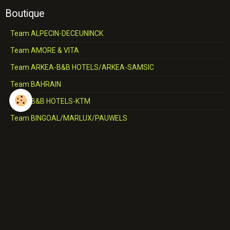
Boutique
Team ALPECIN-DECEUNINCK
Team AMORE & VITA
Team ARKEA-B&B HOTELS/ARKEA-SAMSIC
Team BAHRAIN
Team B&B HOTELS-KTM
Team BINGOAL/MARLUX/PAUWELS
Team BMC
Team CCC
Team CERATIZIT
Team COFIDIS
Team CORRATEC-VINI FANTINI
Team DECATHLON-AG2R-LA MONDIALE/AG2R-CITROËN