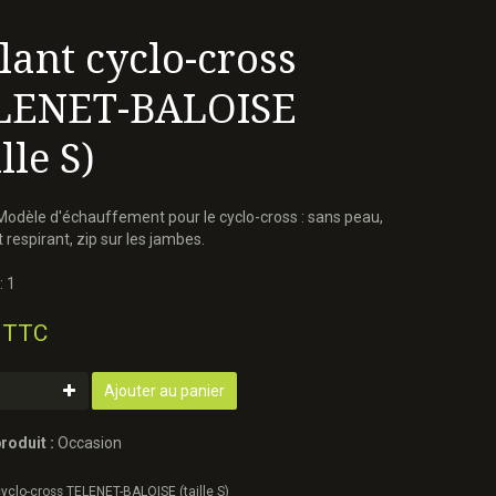
lant cyclo-cross
LENET-BALOISE
ille S)
. Modèle d'échauffement pour le cyclo-cross : sans peau,
 respirant, zip sur les jambes.
: 1
 TTC
Ajouter au panier
roduit :
Occasion
cyclo-cross TELENET-BALOISE (taille S)