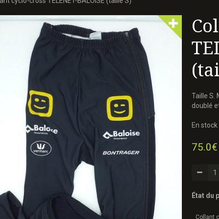
ant cyclo-cross TELENET-BALOISE (taille S)
Col
TE
(ta
Taille S
doublé et
En stock 
75.0€
État du p
Collant 