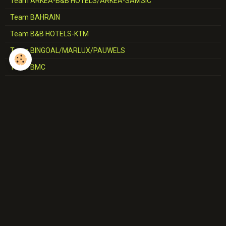
Team ARKEA-B&B HOTELS/ARKEA-SAMSIC
Team BAHRAIN
Team B&B HOTELS-KTM
Team BINGOAL/MARLUX/PAUWELS
Team BMC
Team CCC
Team CERATIZIT
Team COFIDIS
Team CORRATEC-VINI FANTINI
Team DECATHLON-AG2R-LA MONDIALE/AG2R-CITROËN
Team DELKO-MARSEILLE
Team EF-EASYPOST/NIPPO/ED.FIRST
Team ELKOV
Team EOLO-KOMETA 2023