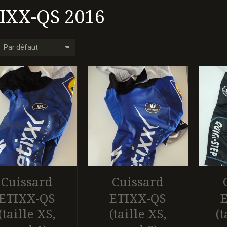
IXX-QS 2016
Cuissard
Cuissard
ETIXX-QS
ETIXX-QS
(taille XS,
(taille XS,
(t