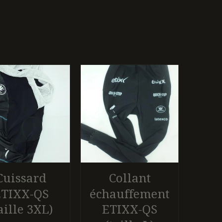
Cuissard
Collant
ETIXX-QS
échauffement
aille 3XL)
ETIXX-QS