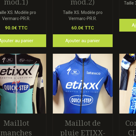
mod.1)
mod.2)
Taille
aille XS. Modèle pro
Taille XS. Modèle pro
Vermarc-PR.R.
Vermarc-PR.R.
Aj
90.0€ TTC
60.0€ TTC
Ajouter au panier
Ajouter au panier
Maillot
Maillot de
Co
manches
pluie ETIXX-
C