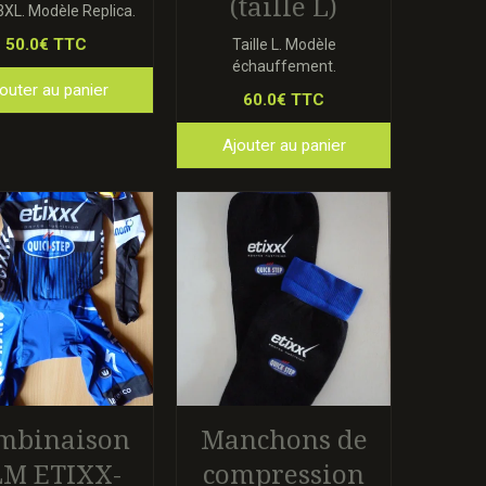
(taille L)
 3XL. Modèle Replica.
50.0€ TTC
Taille L. Modèle
échauffement.
outer au panier
60.0€ TTC
Ajouter au panier
mbinaison
Manchons de
LM ETIXX-
compression