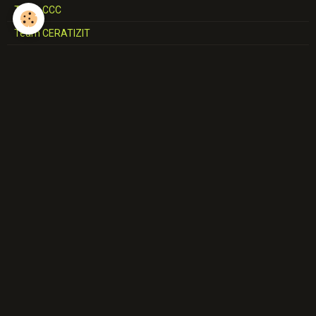
Team CCC
Team CERATIZIT
Team COFIDIS
Team CORRATEC-VINI FANTINI
Team DECATHLON-AG2R-LA MONDIALE/AG2R-CITROËN
Team DELKO-MARSEILLE
Team EF-EASYPOST/NIPPO/ED.FIRST
Team ELKOV
Team EOLO-KOMETA 2023
Team EOLO-KOMETA 2022/2021
Team EQUIPE DE GRANDE-BRETAGNE
Team EQUIPE DE NORVEGE
Team EQUIPE DES USA
Team EQUIPE DE TCHEQUIE