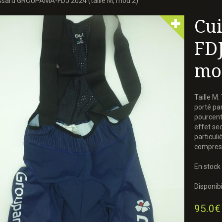
ssard GROUPAMA-FDJ 2024 (taille M, mod.2)
Cu
FDJ
mo
Taille M.
porté par
pourcent
effet se
particuli
compress
En stock 
Disponibil
95.0€