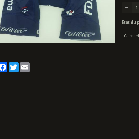
État du p
Cuissard
artager
Facebook
Twitter
Email