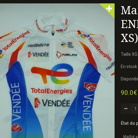
Mai
ENE
XS
Taille XS
En stock 
Disponibil
90.0€
État du p
Maillot 