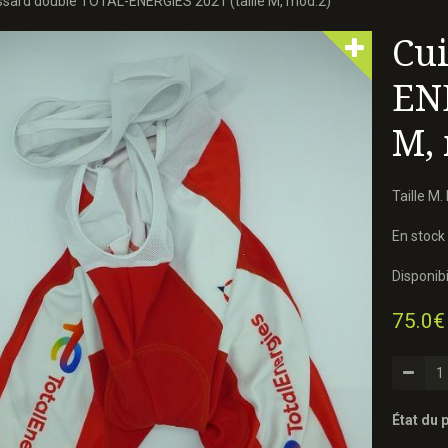
ssard doublé TOTAL-ENERGIES 2021 (taille M, mod.2)
Cui
ENE
M,
Taille M.
En stock 
Disponibil
75.0€
État du p