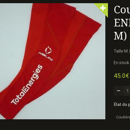
Cou
ENE
M)
Taille M.
En stock 
45.0€
État du p
Coudière