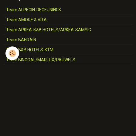
Team ALPECIN-DECEUNINCK
Team AMORE & VITA
Team ARKEA-B&B HOTELS/ARKEA-SAMSIC
Team BAHRAIN
Team B&B HOTELS-KTM
Team BINGOAL/MARLUX/PAUWELS
Team BMC
Team CCC
Team CERATIZIT
Team COFIDIS
Team CORRATEC-VINI FANTINI
Team DECATHLON-AG2R-LA MONDIALE/AG2R-CITROËN
Team DELKO-MARSEILLE