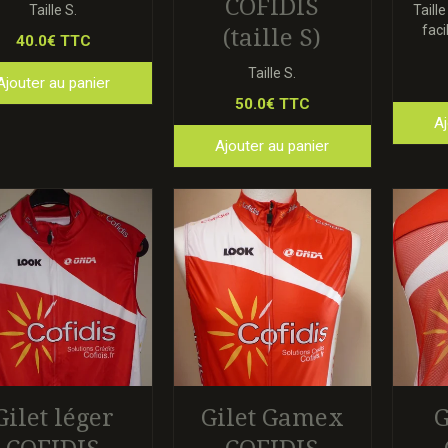
COFIDIS
Taille S.
Taill
faci
(taille S)
40.0€ TTC
Taille S.
Ajouter au panier
50.0€ TTC
Aj
Ajouter au panier
Gilet léger
Gilet Gamex
G