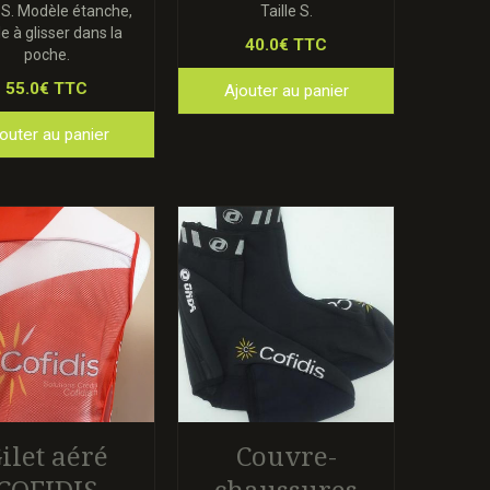
e S. Modèle étanche,
Taille S.
le à glisser dans la
40.0€ TTC
poche.
55.0€ TTC
Ajouter au panier
outer au panier
ilet aéré
Couvre-