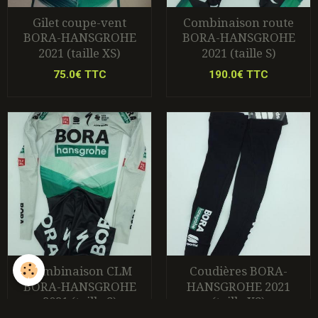
Gilet coupe-vent
Combinaison route
BORA-HANSGROHE
BORA-HANSGROHE
2021 (taille XS)
2021 (taille S)
75.0€ TTC
190.0€ TTC
Combinaison CLM
Coudières BORA-
BORA-HANSGROHE
HANSGROHE 2021
2021 (taille S)
(taille XS)