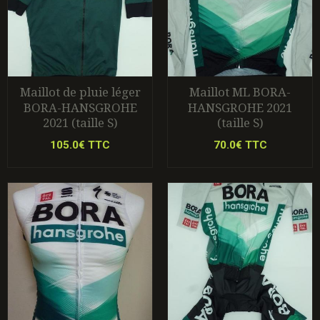
Maillot de pluie léger
Maillot ML BORA-
BORA-HANSGROHE
HANSGROHE 2021
2021 (taille S)
(taille S)
105.0€ TTC
70.0€ TTC