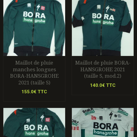
Maillot de pluie
Maillot de pluie BORA-
manches longues
HANSGROHE 2021
BORA-HANSGROHE
(taille S, mod.2)
2021 (taille S)
140.0€ TTC
155.0€ TTC