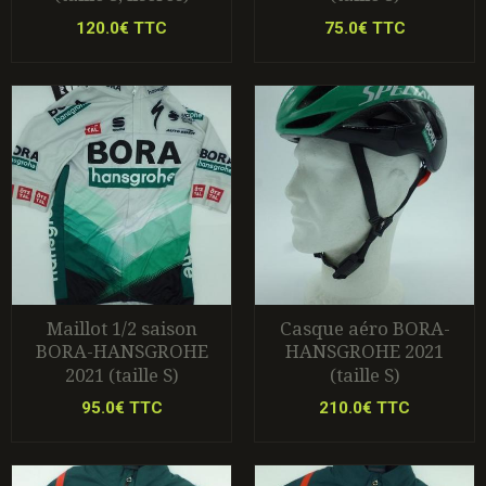
120.0€ TTC
75.0€ TTC
Maillot 1/2 saison
Casque aéro BORA-
BORA-HANSGROHE
HANSGROHE 2021
2021 (taille S)
(taille S)
95.0€ TTC
210.0€ TTC