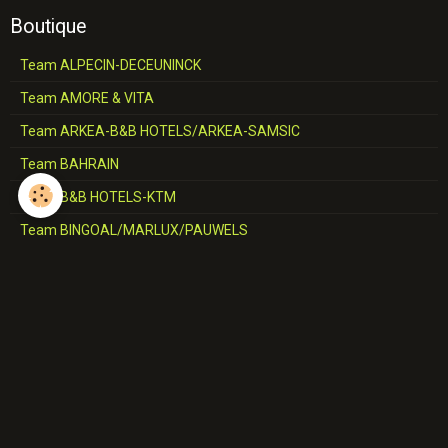
Boutique
Team ALPECIN-DECEUNINCK
Team AMORE & VITA
Team ARKEA-B&B HOTELS/ARKEA-SAMSIC
Team BAHRAIN
Team B&B HOTELS-KTM
Team BINGOAL/MARLUX/PAUWELS
Team BMC
Team CCC
Team CERATIZIT
Team COFIDIS
Team CORRATEC-VINI FANTINI
Team DECATHLON-AG2R-LA MONDIALE/AG2R-CITROËN