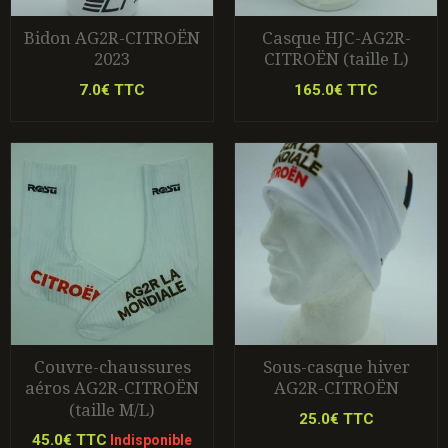
Bidon AG2R-CITROËN
Casque HJC-AG2R-
2023
CITROËN (taille L)
7.0€ TTC
165.0€ TTC
Couvre-chaussures
Sous-casque hiver
aéros AG2R-CITROËN
AG2R-CITROËN
(taille M/L)
25.0€ TTC
45.0€ TTC
Indisponible