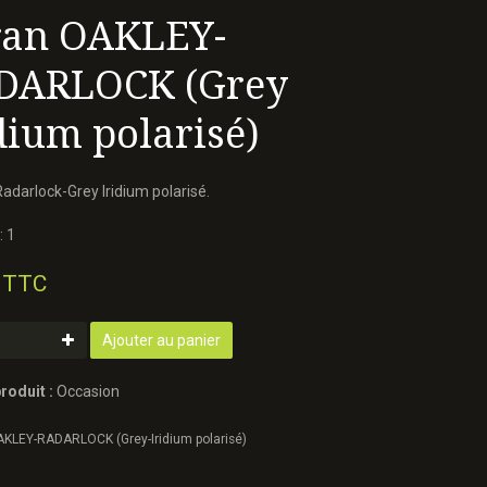
ran OAKLEY-
DARLOCK (Grey
dium polarisé)
adarlock-Grey Iridium polarisé.
: 1
 TTC
Ajouter au panier
roduit :
Occasion
KLEY-RADARLOCK (Grey-Iridium polarisé)