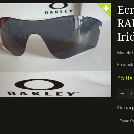
Ec
RA
Iri
Modèle R
En stock 
45.0€
État du p
Ecran OA