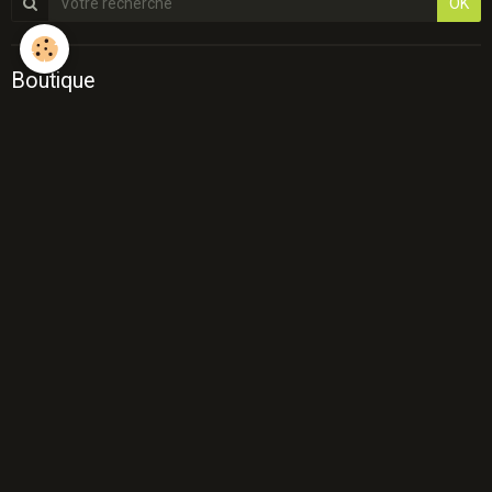
OK
Boutique
Team ALPECIN-DECEUNINCK
Team AMORE & VITA
Team ARKEA-B&B HOTELS/ARKEA-SAMSIC
Team BAHRAIN
Team B&B HOTELS-KTM
Team BINGOAL/MARLUX/PAUWELS
Team BMC
Team CCC
Team CERATIZIT
Team COFIDIS
Team CORRATEC-VINI FANTINI