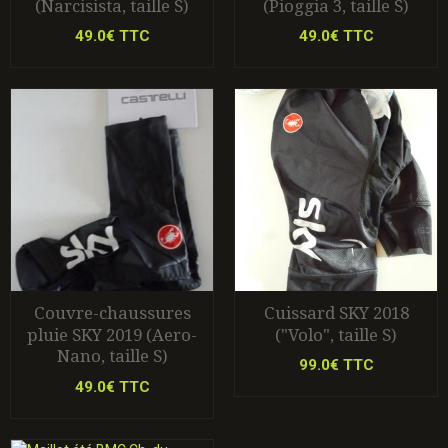
(Narcisista, taille S)
(Pioggia 3, taille S)
49.0€ TTC
49.0€ TTC
Couvre-chaussures
Cuissard SKY 2018
pluie SKY 2019 (Aero-
("Volo", taille S)
Nano, taille S)
99.0€ TTC
49.0€ TTC