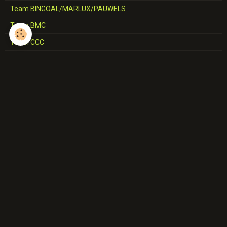
Team BINGOAL/MARLUX/PAUWELS
Team BMC
Team CCC
Team CERATIZIT
Team COFIDIS
Team CORRATEC-VINI FANTINI
Team DECATHLON-AG2R-LA MONDIALE/AG2R-CITROËN
Team DELKO-MARSEILLE
Team EF-EASYPOST/NIPPO/ED.FIRST
Team ELKOV
Team EOLO-KOMETA 2023
Team EOLO-KOMETA 2022/2021
Team EQUIPE DE GRANDE-BRETAGNE
Team EQUIPE DE NORVEGE