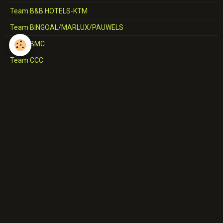
Team B&B HOTELS-KTM
Team BINGOAL/MARLUX/PAUWELS
Team BMC
Team CCC
Team CERATIZIT
Team COFIDIS
Team CORRATEC-VINI FANTINI
Team DECATHLON-AG2R-LA MONDIALE/AG2R-CITROËN
Team DELKO-MARSEILLE
Team EF-EASYPOST/NIPPO/ED.FIRST
Team ELKOV
Team EOLO-KOMETA 2023
Team EOLO-KOMETA 2022/2021