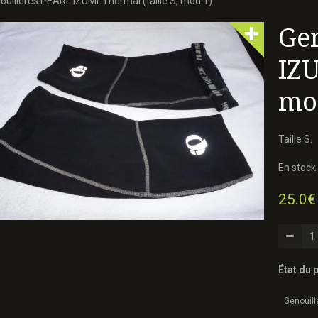
uillères PEARL IZUMI-Thermal (taille S, mod.1)
Ge
IZU
mo
Taille S.
En stock 
25.0€
État du p
Genouill