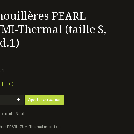
nouillères PEARL
MI-Thermal (taille S,
d.1)
: 1
 TTC
Ajouter au panier
roduit :
Neuf
ères PEARL IZUMI-Thermal (mod.1)